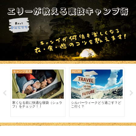
キャンプ道具
雑記時
ア
焚
寒くなる前に快適な寝袋（シュラ
シルバーウィークどう過ごす？ど
暑
フ）をチェック！！
こ行く？
ャ