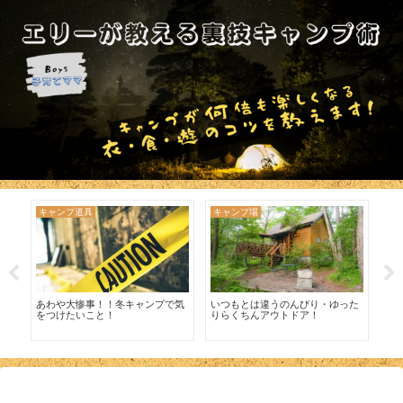
キャンプ道具
キャンプ場
キ
て
あわや大惨事！！冬キャンプで気
いつもとは違うのんびり・ゆった
美
をつけたいこと！
りらくちんアウトドア！
ア