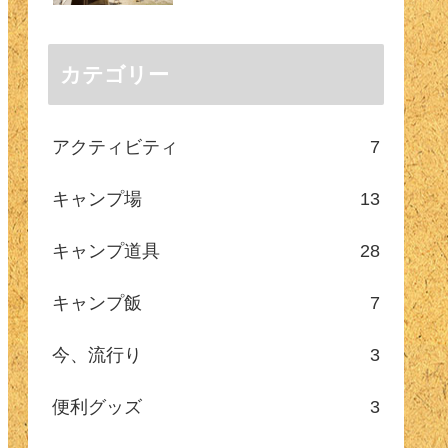
カテゴリー
アクティビティ
7
キャンプ場
13
キャンプ道具
28
キャンプ飯
7
今、流行り
3
便利グッズ
3