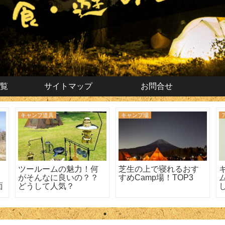
覧
サイトマップ
お問合せ
キャンプ道具
キャンプ場
大
ツールームの魅力！何
芝生の上で寝れるおす
がそんなに良いの？？
すめCamp場！TOP3
面
どうして人気？