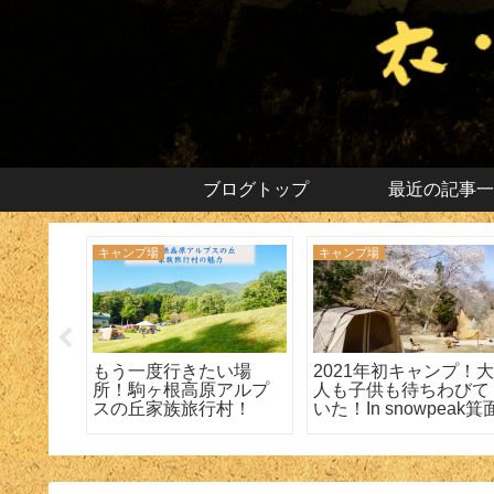
ブログトップ
最近の記事一
キャンプ場
キャンプ場
で楽し
もう一度行きたい場
2021年初キャンプ！
ani焼き
所！駒ヶ根高原アルプ
人も子供も待ちわびて
て大満
スの丘家族旅行村！
いた！In snowpeak箕