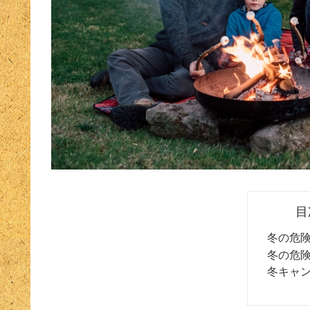
目
冬の危
冬の危
冬キャ