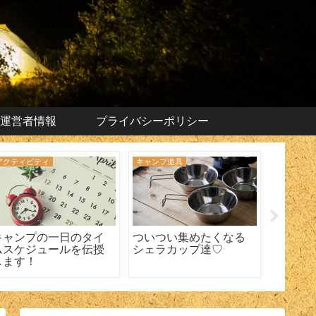
運営者情報
プライバシーポリシー
アクティビティ
キャンプ道具
キャンプ
キャンプの一日のタイ
ついつい集めたくなる
関西の
ムスケジュールを伝授
シェラカップ達♡
あるを
します！
す！