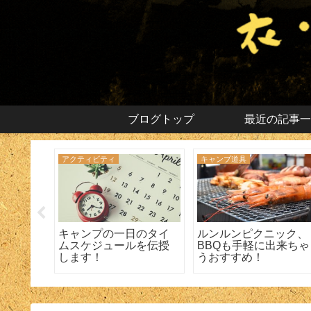
ブログトップ
最近の記事一
アクティビティ
キャンプ道具
いツー
キャンプの一日のタイ
ルンルンピクニック、
おすす
ムスケジュールを伝授
BBQも手軽に出来ちゃ
します！
うおすすめ！