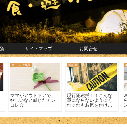
覧
サイトマップ
お問合せ
キャンプ道具
雑記時
ママがアウトドアで、
現行犯逮捕！！こんな
欲しいなと感じたアレ
事にならないようにく
コレ☆
れぐれもお気を付け
て！