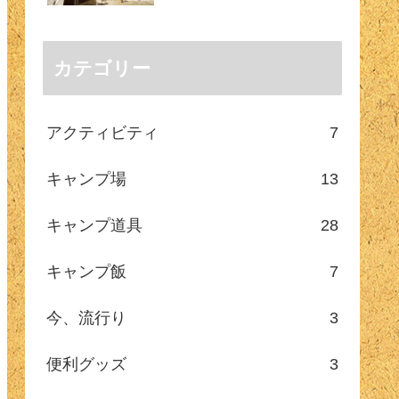
カテゴリー
アクティビティ
7
キャンプ場
13
キャンプ道具
28
キャンプ飯
7
今、流行り
3
便利グッズ
3