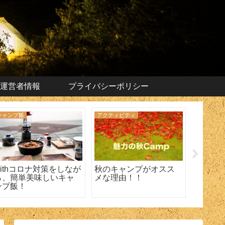
運営者情報
プライバシーポリシー
キャンプ飯
アクティビティ
キャンプ
withコロナ対策をしなが
秋のキャンプがオスス
雨でも
ら、簡単美味しいキャ
メな理由！！
く過ご
ンプ飯！
の選び