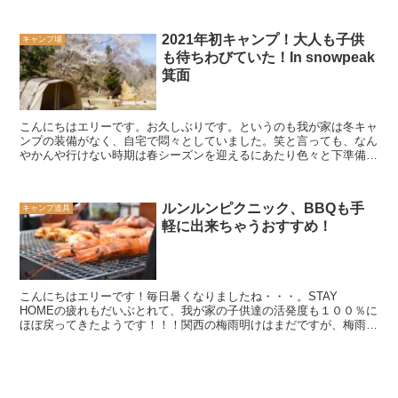
ちの一部です。笑ダンナ何がそんない良いの~???実際に...
2021年初キャンプ！大人も子供
キャンプ場
も待ちわびていた！In snowpeak
箕面
こんにちはエリーです。お久しぶりです。というのも我が家は冬キャ
ンプの装備がなく、自宅で悶々としていました。笑と言っても、なん
やかんや行けない時期は春シーズンを迎えるにあたり色々と下準備を
しておりました。そして今回近いのにちゃんと行った事がな...
ルンルンピクニック、BBQも手
キャンプ道具
軽に出来ちゃうおすすめ！
こんにちはエリーです！毎日暑くなりましたね・・・。STAY
HOMEの疲れもだいぶとれて、我が家の子供達の活発度も１００％に
ほぼ戻ってきたようです！！！関西の梅雨明けはまだですが、梅雨の
合間の晴れの日は本当に良い気候で、夏に近づいて来ていま...