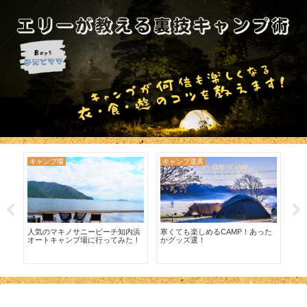
キャンプ場
キャンプ道具
キ
ッ
人気のマキノサニービーチ知内浜
寒くても楽しめるCAMP！あった
wi
オートキャンプ場に行ってみた！
かグッズ選！
美