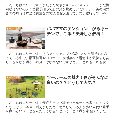
こんにちはエリーです！まだまだ続きますこのジメジメ・・・まだ梅
雨明けないのぉ〜と親子揃って窓の外を眺めています。。。笑梅雨の
合間の晴れは本当に貴重なので洗濯も沢山して、買い物行って、やら
なきゃいけない事をしたくなっちゃいますよね！足元が悪い...
パパママのテンション上がるキッ
キャンプ道具
チンで、ご飯の美味しさ倍増！
こんにちはエリーです。そろそろキャンプへGO、という気持ちにな
っている中で、豪雨被害やコロナの二次感染への懸念する気持ちもあ
り、なかなか明るい気分にはなれないですよね。。どれもこれも吹っ
飛ばしたくなる気持ちは私だけではないはずです。先日なん...
ツールームの魅力！何がそんなに
キャンプ道具
良いの？？どうして人気？
こんにちはエリーです！最近キャンプ場でツールームの多さにビック
リするぐらい本当に増えましたね！使用している人が多い＝使い勝手
が良いということなんだろうなぁ〜ということで我が家も購入したう