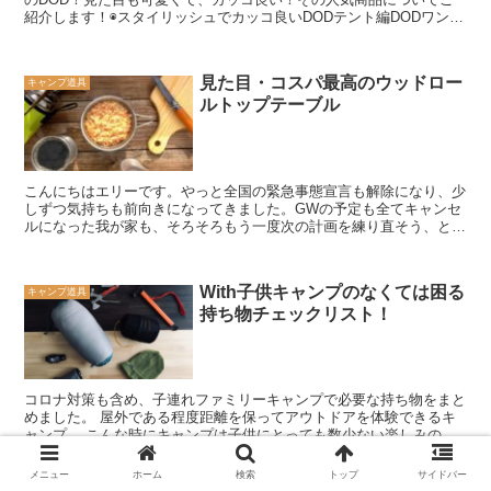
紹介します！◉スタイリッシュでカッコ良いDODテント編DODワンポ
ールテント ブラック（３人用）ワンポールは設営が非...
見た目・コスパ最高のウッドロー
キャンプ道具
ルトップテーブル
こんにちはエリーです。やっと全国の緊急事態宣言も解除になり、少
しずつ気持ちも前向きになってきました。GWの予定も全てキャンセ
ルになった我が家も、そろそろもう一度次の計画を練り直そう、とい
う気持ちになってきてワクワクしています。そんななか、子...
With子供キャンプのなくては困る
キャンプ道具
持ち物チェックリスト！
コロナ対策も含め、子連れファミリーキャンプで必要な持ち物をまと
めました。 屋外である程度距離を保ってアウトドアを体験できるキ
ャンプ。 こんな時にキャンプは子供にとっても数少ない楽しみの一
つです。 近年のキャンプブームも相まって週末は空きが少なく、過
密状態ですので・・・改めて必要なものを集めてみました。
メニュー
ホーム
検索
トップ
サイドバー