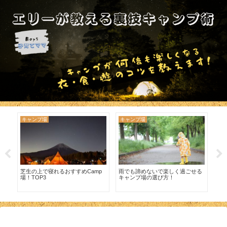
キャンプ場
キャンプ場
キ
西
芝生の上で寝れるおすすめCamp
雨でも諦めないで楽しく過ごせる
子
場！TOP3
キャンプ場の選び方！
け