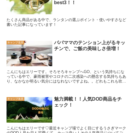
best3！！
たくさん商品がある中で、ランタンの選ぶポイント・使いやすさなど
書いた記事になっています！
パパママのテンション上がるキッ
キャンプ道具
チンで、ご飯の美味しさ倍増！
こんにちはエリーです。そろそろキャンプへGO、という気持ちにな
っている中で、豪雨被害やコロナの二次感染への懸念する気持ちもあ
り、なかなか明るい気分にはなれないですよね。。どれもこれも吹っ
飛ばしたくなる気持ちは私だけではないはずです。先日なん...
魅力満載！！人気DOD商品をチ
キャンプ道具
ェック！
こんにちはエリーです♡最近キャンプ場でよく目にするうさぎマーク
のDOD！見た目も可愛くて、カッコ良い！その人気商品についてご