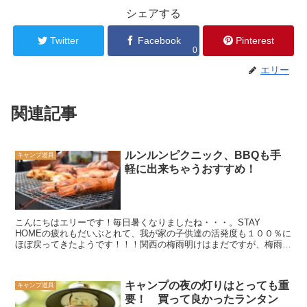
シェアする
Twitter
Facebook
Pinterest
0
エリー
関連記事
ルンルンピクニック、BBQも手
キャンプ道具
軽に出来ちゃうおすすめ！
こんにちはエリーです！毎日暑くなりましたね・・・。STAY
HOMEの疲れもだいぶとれて、我が家の子供達の活発度も１００％に
ほぼ戻ってきたようです！！！関西の梅雨明けはまだですが、梅雨の
合間の晴れの日は本当に良い気候で、夏に近づいて来ていま...
キャンプの夜の灯りはとっても重
キャンプ道具
要！ 買って良かったランタン