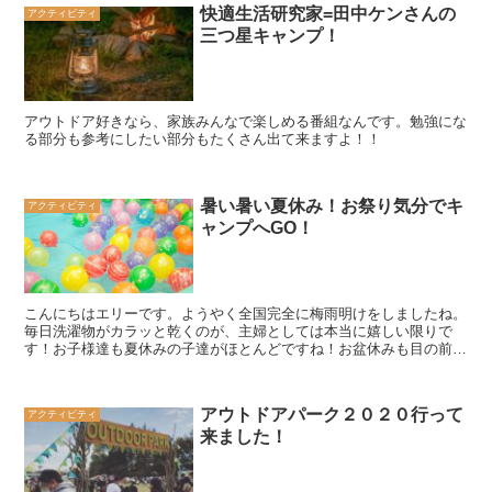
快適生活研究家=田中ケンさんの
アクティビティ
三つ星キャンプ！
アウトドア好きなら、家族みんなで楽しめる番組なんです。勉強にな
る部分も参考にしたい部分もたくさん出て来ますよ！！
暑い暑い夏休み！お祭り気分でキ
アクティビティ
ャンプへGO！
こんにちはエリーです。ようやく全国完全に梅雨明けをしましたね。
毎日洗濯物がカラッと乾くのが、主婦としては本当に嬉しい限りで
す！お子様達も夏休みの子達がほとんどですね！お盆休みも目の前ま
で来ていますが、みなさまご予定はお決まりですか？正直今年...
アウトドアパーク２０２０行って
アクティビティ
来ました！