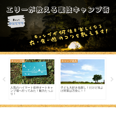
キャンプ場
キャンプ道具
今
得に
人気のハイマート佐仲オートキャ
子ども大好き虫探し！だけど虫よ
やっ
ンプ場へ行ってみた！魅力たっぷ
け対策は万全に！！
ャ
り！
つ