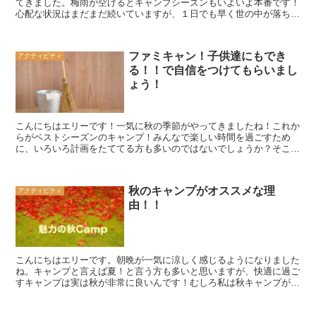
てきました。梅雨が空けるとキャンプシーズンもいよいよ本番です！
心配な状況はまだまだ続いていますが、１日でも早く世の中が落ち着
いてくることを願うばかりです。さて、そんな時ですが暗い...
ファミキャン！子供達にもでき
アクティビティ
る！！で自信をつけてもらいまし
ょう！
こんにちはエリーです！一気に秋の季節がやってきましたね！これか
らがベストシーズンのキャンプ！みんなで楽しい時間を過ごすため
に、いろいろ計画をたててる方も多いのではないでしょうか？そこ
で、今回は子供達と一緒に過ごすキャンプ時間の中で、親ばかり...
秋のキャンプがオススメな理
アクティビティ
由！！
こんにちはエリーです。朝晩が一気に涼しく感じるようになりました
ね。キャンプと言えば夏！と言う方も多いと思いますが、快適に過ご
すキャンプは実は秋が非常に良いんです！むしろ私は秋キャンプが一
番好きだったりします。秋キャンプの魅力と注意するポイン...