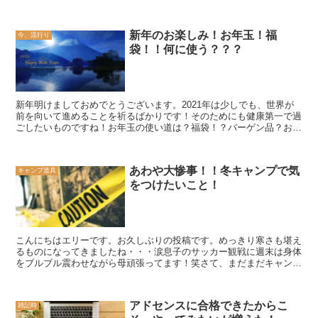
『自宅で過ごそう』とか『近場にしよう』とか『車で行けると...
新年のお楽しみ！お年玉！福
今、流行り
袋！！何に使う？？？
新年明けましておめでとうございます。2021年は少しでも、世界が
前を向いて進めることを祈るばかりです！そのためにも健康第一で過
ごしたいものですね！お年玉の使い道は？福袋！？バーゲン品？お正
月限定品？！いつもならお店に行って、新年早々バーゲン...
あわや大惨事！！冬キャンプで気
キャンプ道具
をつけたいこと！
こんにちはエリーです。お久しぶりの投稿です。めっきり寒さも堪え
るものになってきましたね・・・涙息子のサッカー観戦に週末は身体
をブルブル震わせながら母頑張ってます！笑さて、まだまだキャンプ
熱も高まる中、今年初めて冬キャンプに行くという方もいる...
アドセンスに合格できたからこ
雑記時