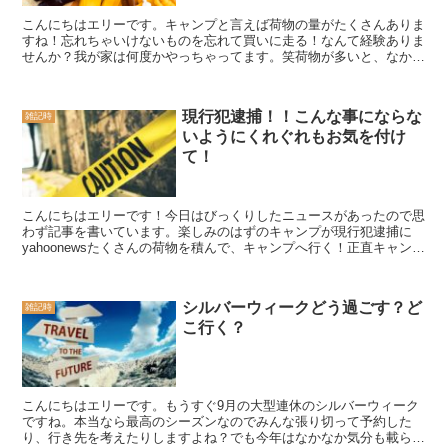
こんにちはエリーです。キャンプと言えば荷物の量がたくさんありま
すね！忘れちゃいけないものを忘れて買いに走る！なんて経験ありま
せんか？我が家は何度かやっちゃってます。笑荷物が多いと、なかな
か何を忘れているかにも気づけなかったりもするんですよね...
現行犯逮捕！！こんな事にならな
雑記時
いようにくれぐれもお気を付け
て！
こんにちはエリーです！今日はびっくりしたニュースがあったので思
わず記事を書いています。楽しみのはずのキャンプが現行犯逮捕に
yahoonewsたくさんの荷物を積んで、キャンプへ行く！正直キャンプ
に行くときはその荷物をどう積もうか、どうやって降...
シルバーウィークどう過ごす？ど
雑記時
こ行く？
こんにちはエリーです。もうすぐ9月の大型連休のシルバーウィーク
ですね。本当なら最高のシーズンなのでみんな張り切って予約した
り、行き先を考えたりしますよね？でも今年はなかなか気分も載らず