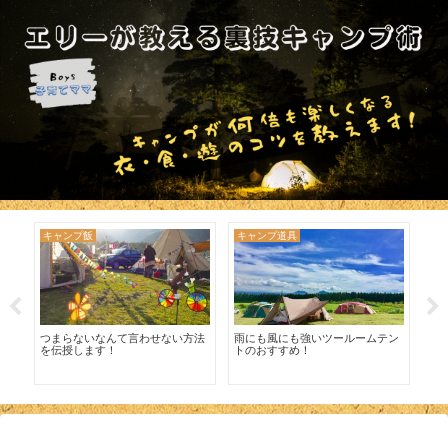
キャンプ飯
キャンプ飯
雑
テン
キャンプに行けなくてもお家でキ
持
エリーおすすめ、うれしい・おい
ャンプ飯を楽しんで！
り
しい絶品スキレット料理！